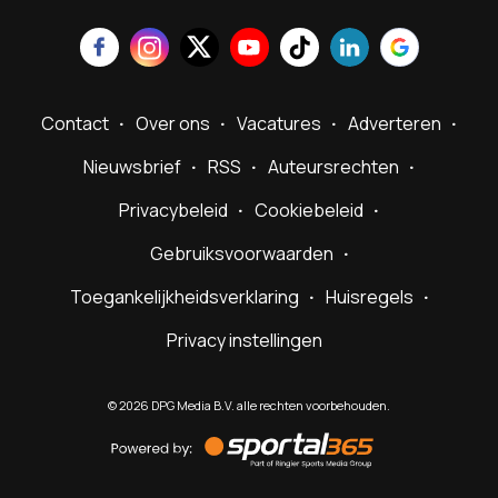
Contact
Over ons
Vacatures
Adverteren
Nieuwsbrief
RSS
Auteursrechten
Privacybeleid
Cookiebeleid
Gebruiksvoorwaarden
Toegankelijkheidsverklaring
Huisregels
Privacy instellingen
©
2026
DPG Media B.V. alle rechten voorbehouden.
Powered
by
Sportal365