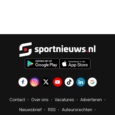
Sportnieu
Contact
Over ons
Vacatures
Adverteren
Nieuwsbrief
RSS
Auteursrechten