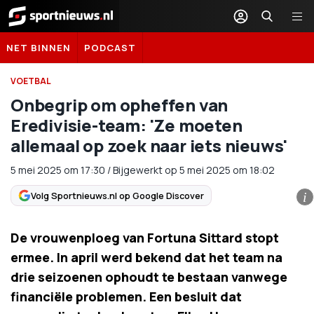
Sportnieuws.nl
NET BINNEN
PODCAST
VOETBAL
Onbegrip om opheffen van
Eredivisie-team: 'Ze moeten
allemaal op zoek naar iets nieuws'
5 mei 2025
om
17:30
/
Bijgewerkt op 5 mei 2025 om 18:02
Volg Sportnieuws.nl op Google Discover
i
De vrouwenploeg van Fortuna Sittard stopt
ermee. In april werd bekend dat het team na
drie seizoenen ophoudt te bestaan vanwege
financiële problemen. Een besluit dat