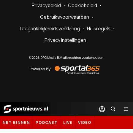
Privacybeleid
Cookiebeleid
Gebruiksvoorwaarden
Toegankelijkheidsverklaring
Huisregels
Privacy instellingen
©
2026
DPG Media B.V. alle rechten voorbehouden.
Powered
by
Sportal365
Sportnieuws.nl
NET BINNEN
PODCAST
LIVE
VIDEO