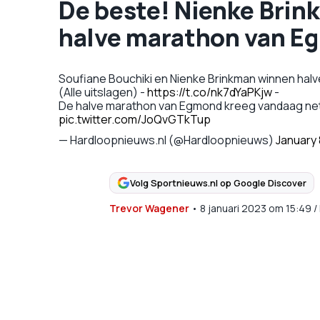
De beste! Nienke Brin
halve marathon van E
Soufiane Bouchiki en Nienke Brinkman winnen hal
(Alle uitslagen) -
https://t.co/nk7dYaPKjw
-
De halve marathon van Egmond kreeg vandaag net a
pic.twitter.com/JoQvGTkTup
— Hardloopnieuws.nl (@Hardloopnieuws)
January 
Volg Sportnieuws.nl op Google Discover
Trevor Wagener
•
8 januari 2023
om
15:49
/