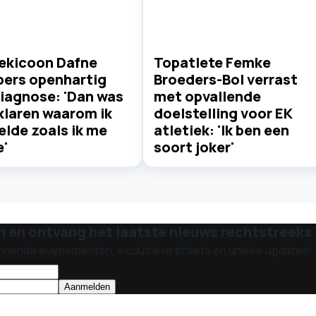
iekicoon Dafne
Topatlete Femke
pers openhartig
Broeders-Bol verrast
diagnose: 'Dan was
met opvallende
klaren waarom ik
doelstelling voor EK
lde zoals ik me
atletiek: 'Ik ben een
e'
soort joker'
n en ontvang het laatste nieuws rechtstreeks i
nnende evenementen, exclusieve tickets en unieke updates!