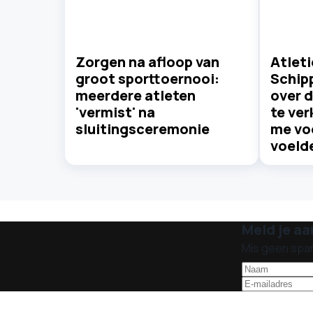
Zorgen na afloop van
Atlet
groot sporttoernooi:
Schip
meerdere atleten
over 
'vermist' na
te ver
sluitingsceremonie
me voe
voeld
Meld je aa
Mis geen spa