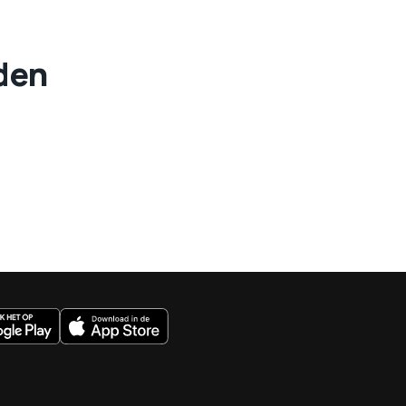
eden
uws.nl