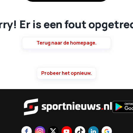
ry! Er is een fout opgetr
Terug naar de homepage.
Probeer het opnieuw.
Sportnie