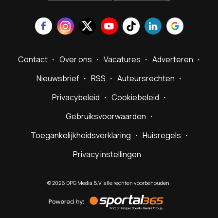
Contact
Over ons
Vacatures
Adverteren
Nieuwsbrief
RSS
Auteursrechten
Privacybeleid
Cookiebeleid
Gebruiksvoorwaarden
Toegankelijkheidsverklaring
Huisregels
Privacy instellingen
©
2026
DPG Media B.V. alle rechten voorbehouden.
Powered
by
Sportal365