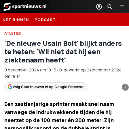
Sportnieuws.nl
NET BINNEN
PODCAST
ATLETIEK
'De nieuwe Usain Bolt' blijkt anders
te heten: 'Wil niet dat hij een
ziektenaam heeft'
9 december 2024
om
18:13
/
Bijgewerkt op 9 december 2024
om 18:14
Volg Sportnieuws.nl op Google Discover
i
Een zestienjarige sprinter maakt snel naam
vanwege de indrukwekkende tijden die hij
neerzet op de 100 meter én 200 meter. Zijn
persoonlijk record op de dubbele sprint is