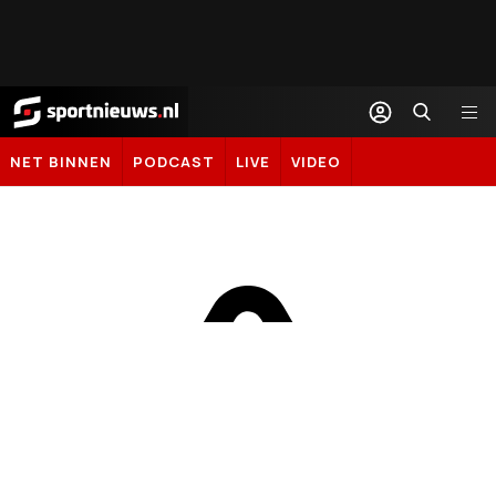
Sportnieuws.nl
NET BINNEN
PODCAST
LIVE
VIDEO