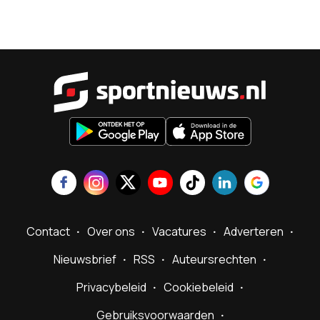
Sportnieu
Contact
Over ons
Vacatures
Adverteren
Nieuwsbrief
RSS
Auteursrechten
Privacybeleid
Cookiebeleid
Gebruiksvoorwaarden