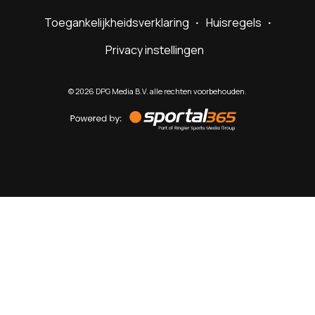
Toegankelijkheidsverklaring
Huisregels
Privacy instellingen
©
2026
DPG Media B.V. alle rechten voorbehouden.
Powered
by
Sportal365
Sportnieuws.nl
NET BINNEN
PODCAST
LIVE
VIDEO