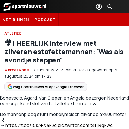
Sportnieuws.nl
NET BINNEN
PODCAST
ATLETIEK
🎥 | HEERLIJK interview met
zilveren estafettemannen: 'Was als
avondje stappen'
Marcel Roes
•
7 augustus 2021
om
20:42
/
Bijgewerkt op 6
augustus 2024 om 17:28
Volg Sportnieuws.nl op Google Discover
Bonevacia, Agard, Van Diepen en Angela bezorgen Nederland
een ongekend slot van het atletiektoernooi 🔥
De mannenploeg stunt met olympisch zilver op 4x400 meter
🥈
→
https://t.co/15sAFX4F2q
pic.twitter.com/SlfjiRgFwc