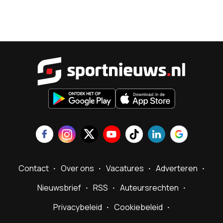
Sportnieu
Contact
Over ons
Vacatures
Adverteren
Nieuwsbrief
RSS
Auteursrechten
Privacybeleid
Cookiebeleid