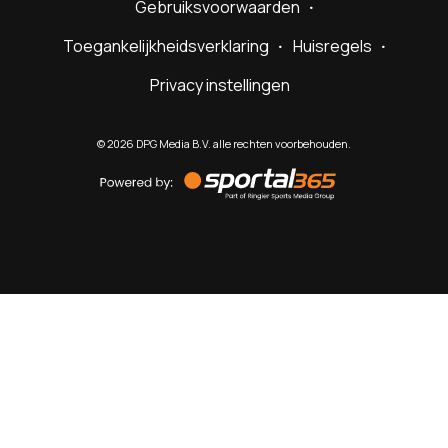
Gebruiksvoorwaarden
Toegankelijkheidsverklaring
Huisregels
Privacy instellingen
©
2026
DPG Media B.V. alle rechten voorbehouden.
Powered
by
Sportal365
Sportnieuws.nl
NET BINNEN
PODCAST
LIVE
VIDEO