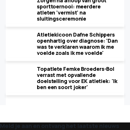
Zorgen na afloop van groot
sporttoernooi: meerdere
atleten 'vermist' na
sluitingsceremonie
Atletiekicoon Dafne Schippers
openhartig over diagnose: 'Dan
was te verklaren waarom ik me
voelde zoals ik me voelde'
Topatlete Femke Broeders-Bol
verrast met opvallende
doelstelling voor EK atletiek: 'Ik
ben een soort joker'
Meld je aan en ontvang het laatste nieuws