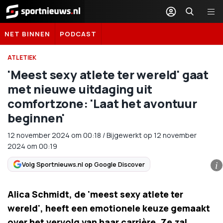
Sportnieuws.nl
NET BINNEN
PODCAST
ATLETIEK
'Meest sexy atlete ter wereld' gaat
met nieuwe uitdaging uit
comfortzone: 'Laat het avontuur
beginnen'
12 november 2024
om
00:18
/
Bijgewerkt op 12 november
2024 om 00:19
Volg Sportnieuws.nl op Google Discover
i
Alica Schmidt, de 'meest sexy atlete ter
wereld', heeft een emotionele keuze gemaakt
over het vervolg van haar carrière. Ze zal