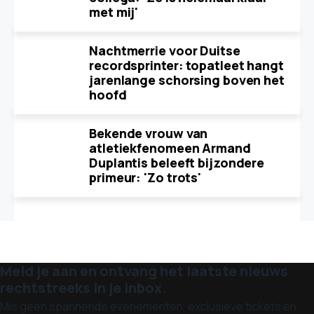
met mij'
Nachtmerrie voor Duitse
recordsprinter: topatleet hangt
jarenlange schorsing boven het
hoofd
Bekende vrouw van
atletiekfenomeen Armand
Duplantis beleeft bijzondere
primeur: 'Zo trots'
Meld je aan en ontvang het laatste nieuws
rechtstreeks in je inbox.
Mis geen spannende evenementen, exclusieve tickets en