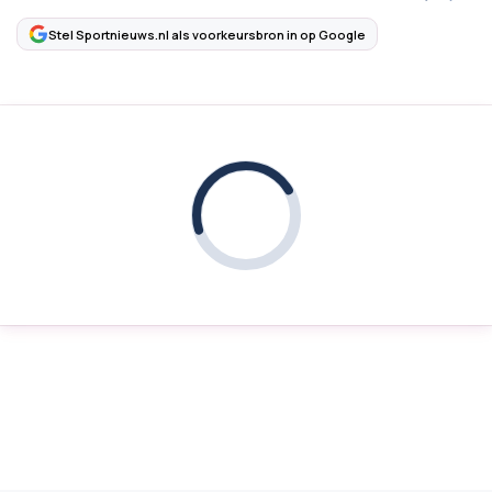
Stel Sportnieuws.nl als voorkeursbron in op Google