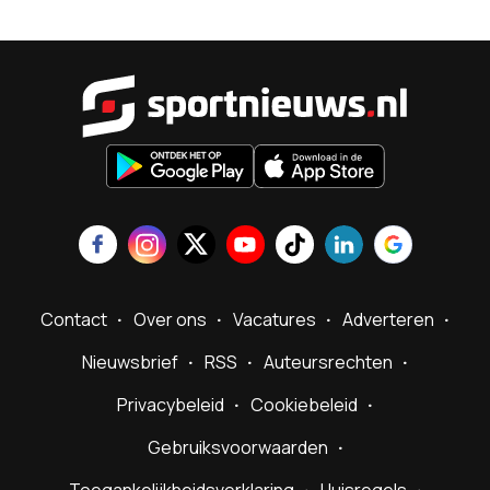
Sportnieu
Contact
Over ons
Vacatures
Adverteren
Nieuwsbrief
RSS
Auteursrechten
Privacybeleid
Cookiebeleid
Gebruiksvoorwaarden