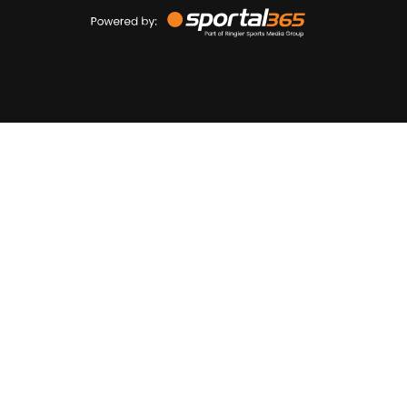
Powered
by
Sportal365
Sportnieuws.nl
NET BINNEN
PODCAST
LIVE
VIDEO