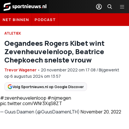
Sportnieuws.nl
NET BINNEN
PODCAST
ATLETIEK
Oegandees Rogers Kibet wint
Zevenheuvelenloop, Beatrice
Chepkoech snelste vrouw
Trevor Wagener
•
20 november 2022
om
17:08
/
Bijgewerkt
op 6 augustus 2024 om 13:57
Volg Sportnieuws.nl op Google Discover
#zevenheuvelenloop
#nijmegen
pic.twitter.com/WNr3XqS8ZT
— Guus Daamen (@GuusDaamenLTH)
November 20, 2022