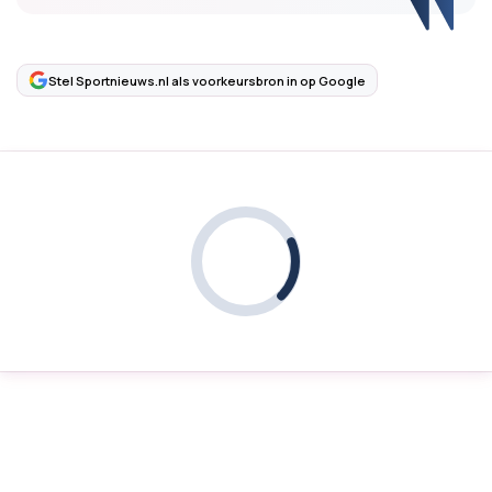
Stel Sportnieuws.nl als voorkeursbron in op Google