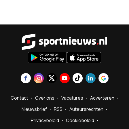
Sportnieu
Contact
Over ons
Vacatures
Adverteren
Nieuwsbrief
RSS
Auteursrechten
Privacybeleid
Cookiebeleid