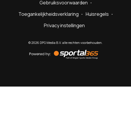
Gebruiksvoorwaarden
Toegankelijkheidsverklaring
Huisregels
Privacy instellingen
©
2026
DPG Media B.V. alle rechten voorbehouden.
Powered
by
Sportal365
Sportnieuws.nl
NET BINNEN
PODCAST
LIVE
VIDEO