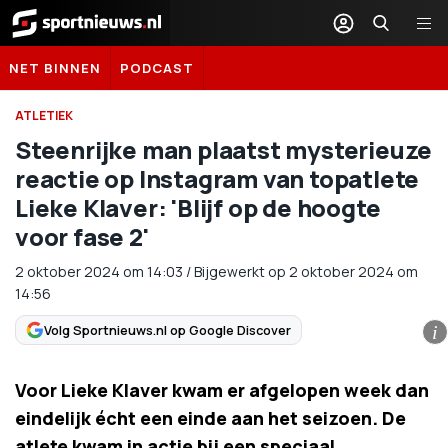
Sportnieuws.nl
NET BINNEN
PODCAST
ATLETIEK
Steenrijke man plaatst mysterieuze
reactie op Instagram van topatlete
Lieke Klaver: 'Blijf op de hoogte
voor fase 2'
2 oktober 2024
om
14:03
/
Bijgewerkt op 2 oktober 2024 om
14:56
Volg Sportnieuws.nl op Google Discover
i
Voor Lieke Klaver kwam er afgelopen week dan
eindelijk écht een einde aan het seizoen. De
atlete kwam in actie bij een speciaal