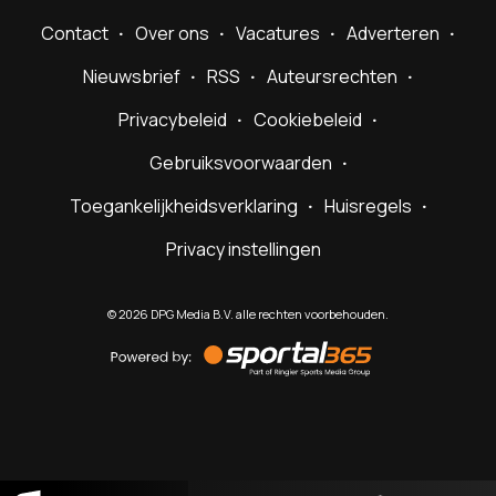
Contact
Over ons
Vacatures
Adverteren
Nieuwsbrief
RSS
Auteursrechten
Privacybeleid
Cookiebeleid
Gebruiksvoorwaarden
Toegankelijkheidsverklaring
Huisregels
Privacy instellingen
©
2026
DPG Media B.V. alle rechten voorbehouden.
Powered
by
Sportal365