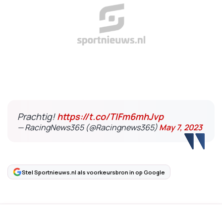
Prachtig!
https://t.co/TIFm6mhJvp
— RacingNews365 (@Racingnews365)
May 7, 2023
Stel Sportnieuws.nl als voorkeursbron in op Google