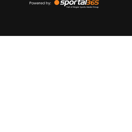
by
Sportal365
Sportnieuws.nl
NET BINNEN
PODCAST
LIVE
VIDEO