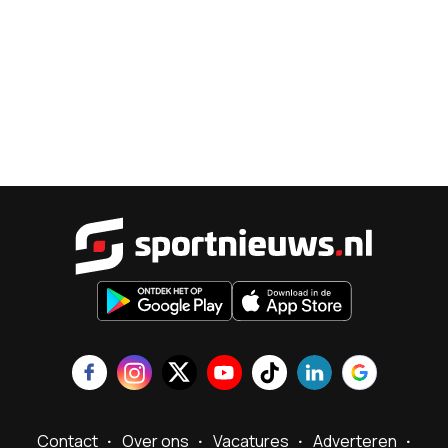
Sportnieu
Contact
Over ons
Vacatures
Adverteren