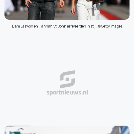
Liam Laswon en Hannah St. John arriveerden in stijl. © Getty Images