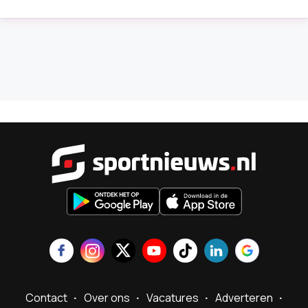
Sportnieu
Contact
Over ons
Vacatures
Adverteren