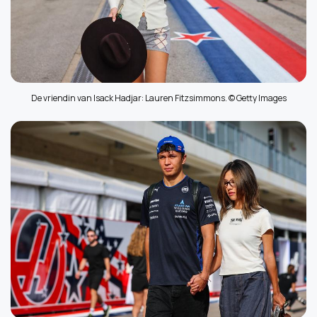
De vriendin van Isack Hadjar: Lauren Fitzsimmons. © Getty Images