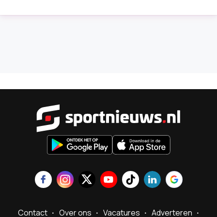
Sportnieu
Contact
Over ons
Vacatures
Adverteren