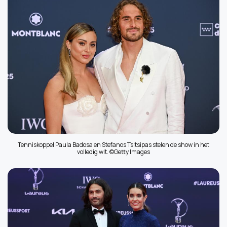
Tenniskoppel Paula Badosa en Stefanos Tsitsipas stelen de show in het
volledig wit. ©Getty Images