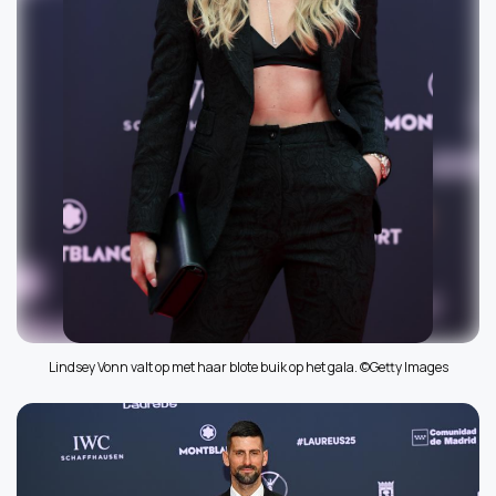
Lindsey Vonn valt op met haar blote buik op het gala. ©Getty Images