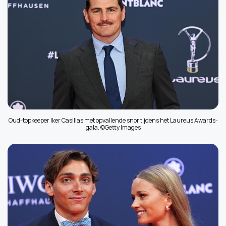
Oud-topkeeper Iker Casillas met opvallende snor tijdens het Laureus Awards-
gala. ©Getty Images