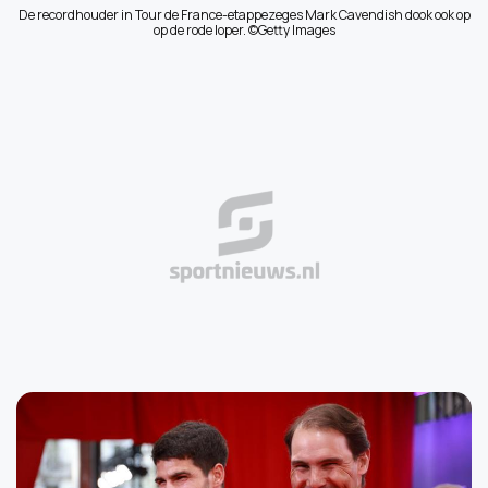
De recordhouder in Tour de France-etappezeges Mark Cavendish dook ook op
op de rode loper. ©Getty Images