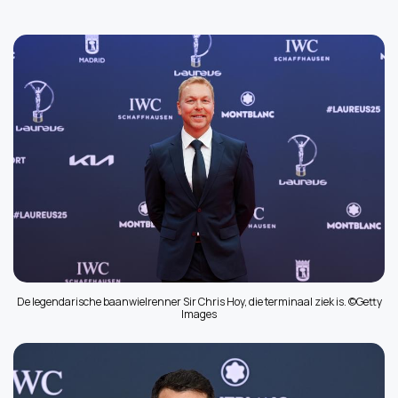
De legendarische baanwielrenner Sir Chris Hoy, die terminaal ziek is. ©Getty
Images