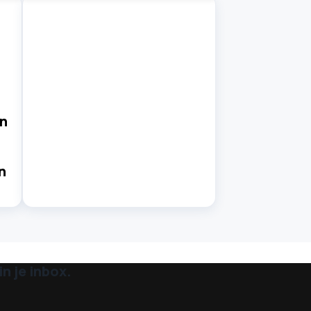
in
n
n je inbox.