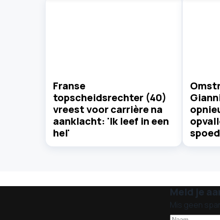
Franse
Omstr
topscheidsrechter (40)
Gianni
vreest voor carrière na
opnie
aanklacht: 'Ik leef in een
opval
hel'
spoed
Meld je aa
Mis geen spa