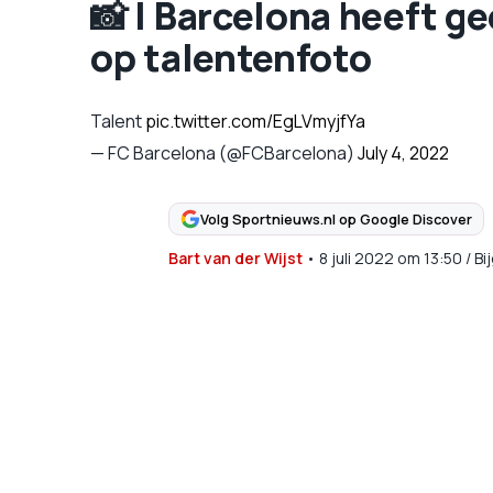
📸 | Barcelona heeft g
op talentenfoto
Talent
pic.twitter.com/EgLVmyjfYa
— FC Barcelona (@FCBarcelona)
July 4, 2022
Volg Sportnieuws.nl op Google Discover
Bart van der Wijst
•
8 juli 2022
om
13:50
/
Bi