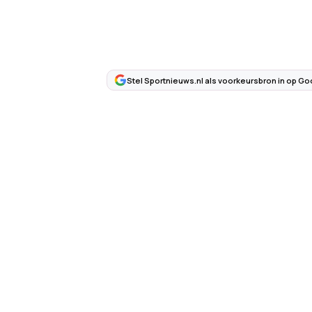
Stel Sportnieuws.nl als voorkeursbron in op Go