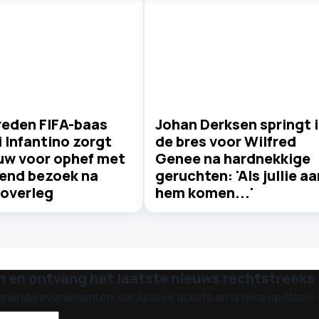
eden FIFA-baas
Johan Derksen springt 
 Infantino zorgt
de bres voor Wilfred
uw voor ophef met
Genee na hardnekkige
lend bezoek na
geruchten: 'Als jullie aa
overleg
hem komen...'
n en ontvang het laatste nieuws rechtstreeks i
nnende evenementen, exclusieve tickets en unieke updates!