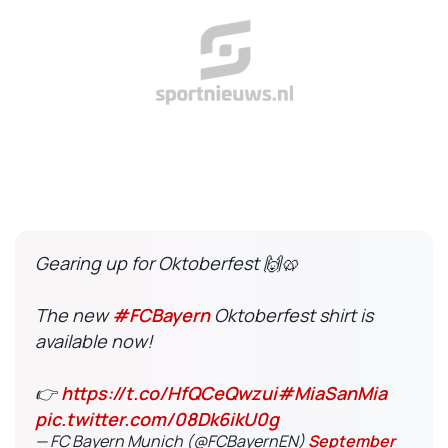
Gearing up for Oktoberfest 🙌🥨
The new
#FCBayern
Oktoberfest shirt is
available now!
👉
https://t.co/HfQCeQwzui
#MiaSanMia
pic.twitter.com/08Dk6ikU0g
— FC Bayern Munich (@FCBayernEN)
September