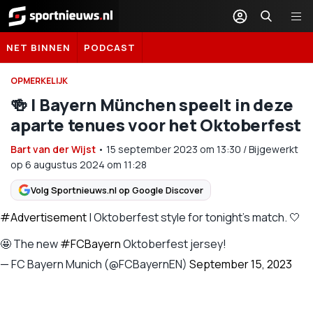
Sportnieuws.nl
NET BINNEN
PODCAST
OPMERKELIJK
🍻 | Bayern München speelt in deze
aparte tenues voor het Oktoberfest
Bart van der Wijst
•
15 september 2023
om
13:30
/
Bijgewerkt
op 6 augustus 2024 om 11:28
Volg Sportnieuws.nl op Google Discover
#Advertisement
| Oktoberfest style for tonight's match. 🤍
🤩 The new
#FCBayern
Oktoberfest jersey!
— FC Bayern Munich (@FCBayernEN)
September 15, 2023