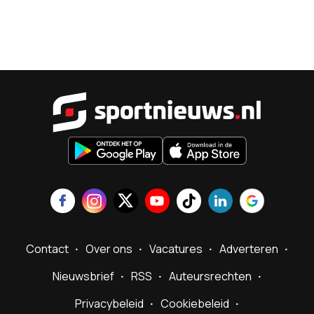
Sportnieu
Contact
Over ons
Vacatures
Adverteren
Nieuwsbrief
RSS
Auteursrechten
Privacybeleid
Cookiebeleid