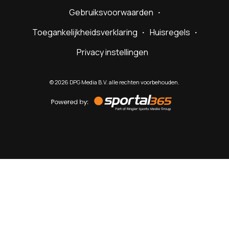
Gebruiksvoorwaarden
Toegankelijkheidsverklaring
Huisregels
Privacy instellingen
©
2026
DPG Media B.V. alle rechten voorbehouden.
Powered
by
Sportal365
Sportnieuws.nl
NET BINNEN
PODCAST
LIVE
VIDEO