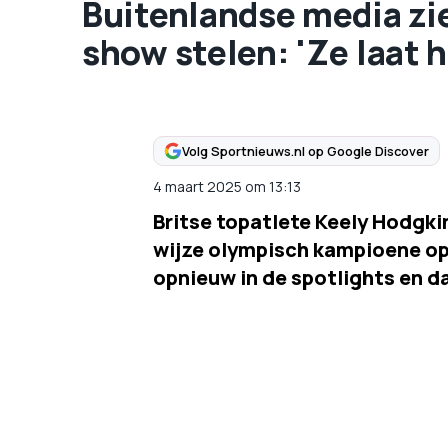
Buitenlandse media zi
show stelen: 'Ze laat h
Volg Sportnieuws.nl op Google Discover
4 maart 2025
om
13:13
Britse topatlete Keely Hodgk
wijze olympisch kampioene op
opnieuw in de spotlights en da