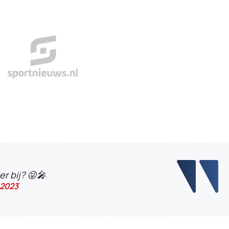
r bij? 😜🎤
 2023