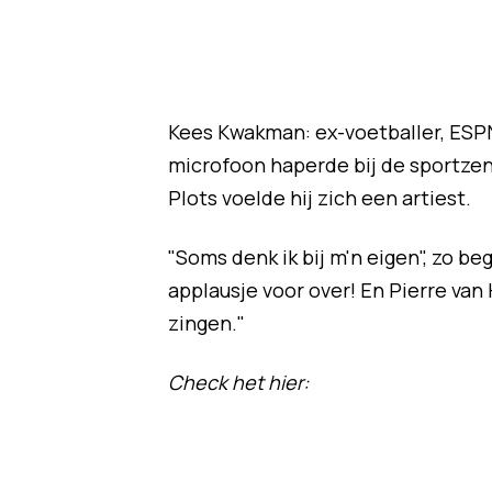
Kees Kwakman: ex-voetballer, ESP
microfoon haperde bij de sportzend
Plots voelde hij zich een artiest.
"Soms denk ik bij m'n eigen", zo b
applausje voor over! En Pierre va
zingen."
Check het hier: