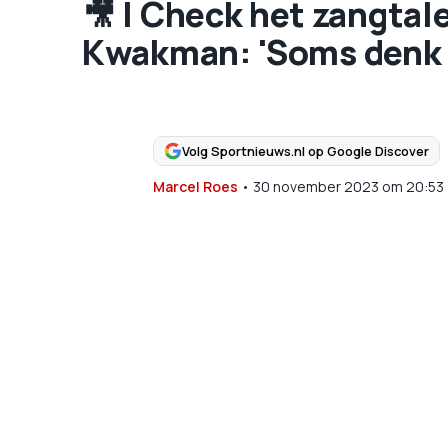
🎥 | Check het zangtal
Kwakman: 'Soms denk ik
Volg Sportnieuws.nl op Google Discover
Marcel Roes
•
30 november 2023
om
20:53