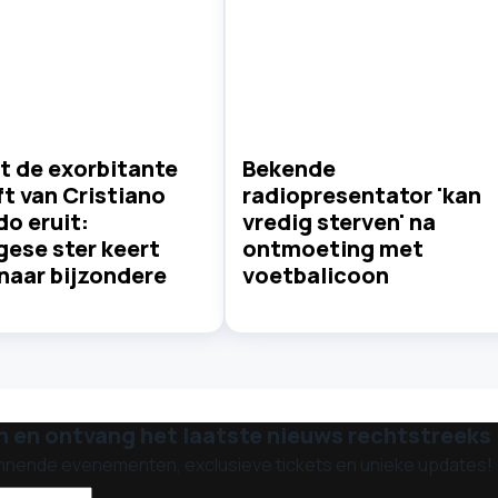
t de exorbitante
Bekende
ft van Cristiano
radiopresentator 'kan
o eruit:
vredig sterven' na
gese ster keert
ontmoeting met
naar bijzondere
voetbalicoon
n en ontvang het laatste nieuws rechtstreeks i
nnende evenementen, exclusieve tickets en unieke updates!