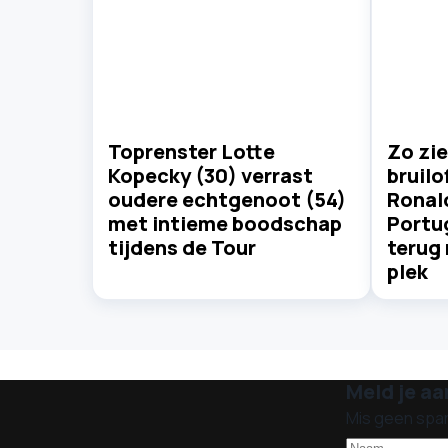
Toprenster Lotte
Zo zie
Kopecky (30) verrast
bruilo
oudere echtgenoot (54)
Ronald
met intieme boodschap
Portu
tijdens de Tour
terug 
plek
Meld je aa
Mis geen spa