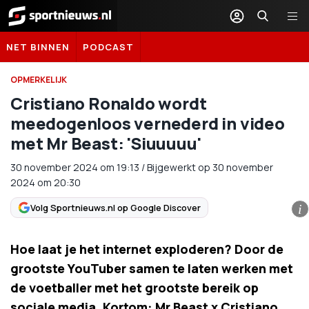
Sportnieuws.nl
NET BINNEN
PODCAST
OPMERKELIJK
Cristiano Ronaldo wordt
meedogenloos vernederd in video
met Mr Beast: 'Siuuuuu'
30 november 2024
om
19:13
/
Bijgewerkt op 30 november
2024 om 20:30
Volg Sportnieuws.nl op Google Discover
i
Hoe laat je het internet exploderen? Door de
grootste YouTuber samen te laten werken met
de voetballer met het grootste bereik op
sociale media. Kortom: Mr Beast x Cristiano