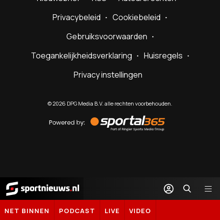
Privacybeleid
Cookiebeleid
Gebruiksvoorwaarden
Toegankelijkheidsverklaring
Huisregels
Privacy instellingen
©
2026
DPG Media B.V. alle rechten voorbehouden.
Powered
by
Sportal365
Sportnieuws.nl
NET BINNEN
PODCAST
LIVE
VIDEO