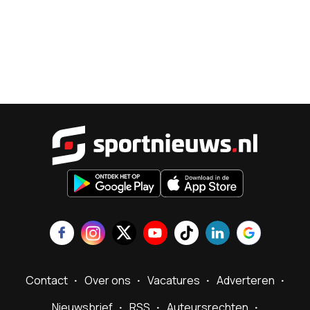
Sportnieu
Contact
Over ons
Vacatures
Adverteren
Nieuwsbrief
RSS
Auteursrechten