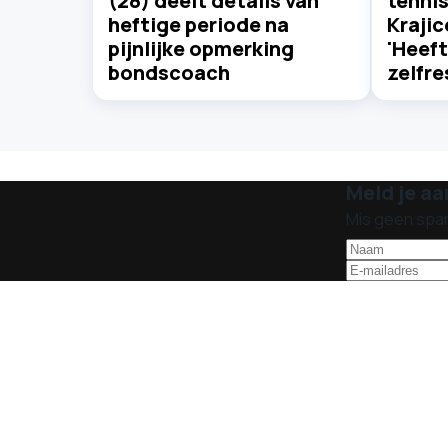
(28) deelt details van
tenni
heftige periode na
Krajic
pijnlijke opmerking
'Heef
bondscoach
zelfr
Meld je aa
Mis geen spa