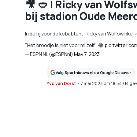
🎥 🥙 | Ricky van Wolf
bij stadion Oude Meerdi
In de rij voor de kebabtent: Ricky van Wolfswinkel 
"Het broodje is niet voor mijzelf" 😂
pic.twitter.c
— ESPN NL (@ESPNnl)
May 7, 2023
Volg Sportnieuws.nl op Google Discover
Yvo van Dorst
•
7 mei 2023
om
18:54
/
Bijge