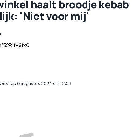
swinkel haalt broodje kebab
jk: 'Niet voor mij'
👀
om/52R1fH9tkQ
werkt op 6 augustus 2024 om 12:53