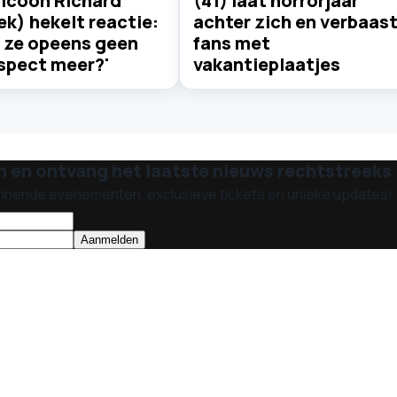
sicoon Richard
(41) laat horrorjaar
ek) hekelt reactie:
achter zich en verbaas
t ze opeens geen
fans met
espect meer?'
vakantieplaatjes
n en ontvang het laatste nieuws rechtstreeks i
nnende evenementen, exclusieve tickets en unieke updates!