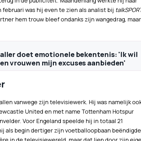
rug in de publiciteit. Maandenlang werkte hij naar
februari was hij even te zien als analist bij
talkSPOR
partner hem trouw bleef ondanks zijn wangedrag, maar
ller doet emotionele bekentenis: 'Ik wil
en vrouwen mijn excuses aanbieden'
er
llen vanwege zijn televisiewerk. Hij was namelijk oo
j Newcastle United en met name Tottenham Hotspur
elder. Voor Engeland speelde hij in totaal 21
ij als begin dertiger zijn voetballoopbaan beëndigde
ière in de televisiewereld, maar dat liep door zijn eig