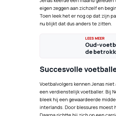
Jenas keerde een maand geleden te
eigen zeggen aan zichzelf en begin 
Toen leek het er nog op dat zijn 
nu blijkt dat dus anders te zitten.
Oud-voetba
de betrokk
Succesvolle voetball
Voetbalvolgers kennen Jenas niet a
een verdienstelijk voetballer. Bi
bleek hij een gewaardeerde middenv
interlands. Door blessures moest h
Daarna richtte hij zich op een carr