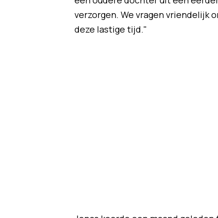
een oudere dochter uit een eerder
verzorgen. We vragen vriendelijk o
deze lastige tijd."