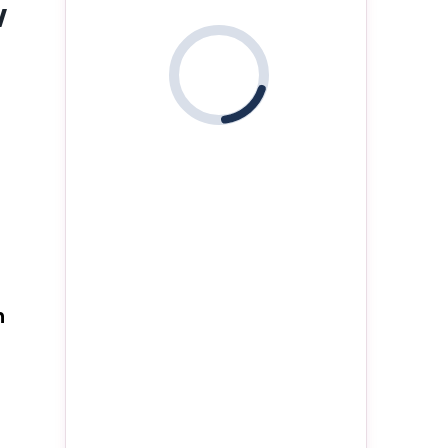
w
i
n