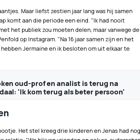
aantjes. Maar liefst zestien jaar lang was hij samen
ap komt aan die periode een eind. "Ik had nooit
s met het publiek zou moeten delen, maar vanwege de
t Penfold op Instagram. "Na 16 jaar samen zijn en het
n hebben Jermaine en ik besloten om uit elkaar te
ken oud-prof en analist is terug na
aal: 'Ik kom terug als beter persoon'
ren
sbootje. Het stel kreeg drie kinderen en Jenas had no