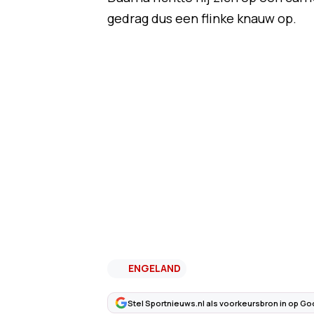
gedrag dus een flinke knauw op.
ENGELAND
Stel Sportnieuws.nl als voorkeursbron in op Go