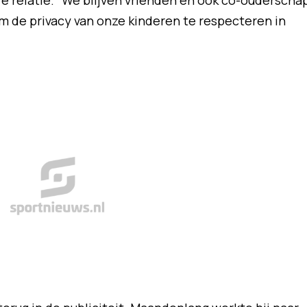
e relatie. "We blijven vrienden en ook co-ouderscha
m de privacy van onze kinderen te respecteren in