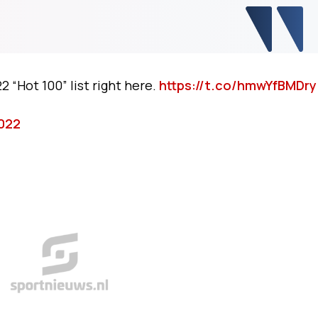
 “Hot 100” list right here.
https://t.co/hmwYfBMDry
2022