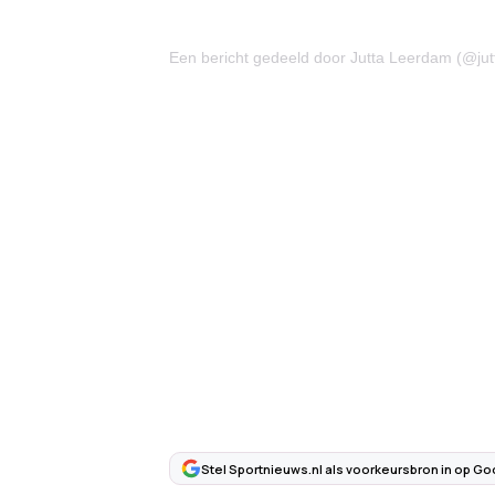
Een bericht gedeeld door Jutta Leerdam (@ju
Stel Sportnieuws.nl als voorkeursbron in op Go