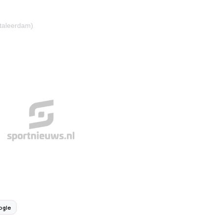
ttaleerdam)
ogle