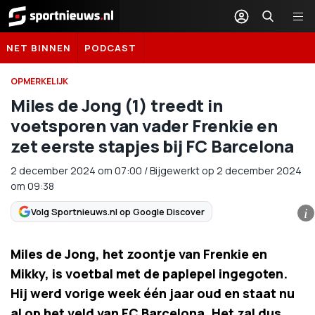
Sportnieuws.nl
NET BINNEN
PODCAST
OPMERKELIJK
Miles de Jong (1) treedt in
voetsporen van vader Frenkie en
zet eerste stapjes bij FC Barcelona
2 december 2024
om
07:00
/
Bijgewerkt op 2 december 2024
om 09:38
Volg Sportnieuws.nl op Google Discover
i
Miles de Jong, het zoontje van Frenkie en
Mikky, is voetbal met de paplepel ingegoten.
Hij werd vorige week één jaar oud en staat nu
al op het veld van FC Barcelona. Het zal dus