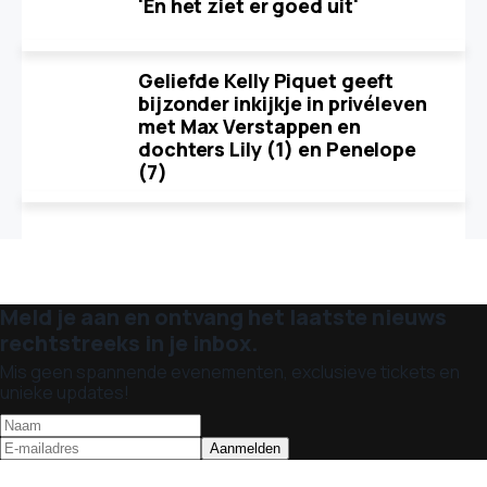
'En het ziet er goed uit'
Geliefde Kelly Piquet geeft
bijzonder inkijkje in privéleven
met Max Verstappen en
dochters Lily (1) en Penelope
(7)
Meld je aan en ontvang het laatste nieuws
rechtstreeks in je inbox.
Mis geen spannende evenementen, exclusieve tickets en
unieke updates!