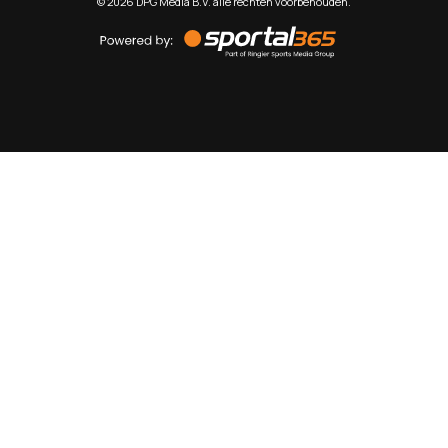
©
2026
DPG Media B.V. alle rechten voorbehouden.
Powered
by
Sportal365
Sportnieuws.nl
NET BINNEN
PODCAST
LIVE
VIDEO