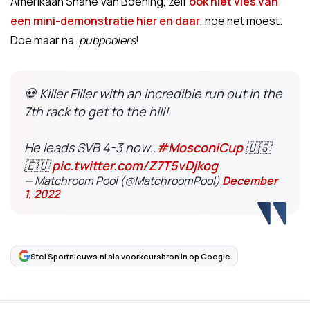
Amerikaan Shane Van Boening, zelf
ook niet vies van
een mini-demonstratie hier en daar
, hoe het moest.
Doe maar na,
pubpoolers
!
💀 Killer Filler with an incredible run out in the
7th rack to get to the hill!
He leads SVB 4-3 now..
#MosconiCup
🇺🇸
🇪🇺
pic.twitter.com/Z7T5vDjkog
— Matchroom Pool (@MatchroomPool)
December
1, 2022
Stel Sportnieuws.nl als voorkeursbron in op Google