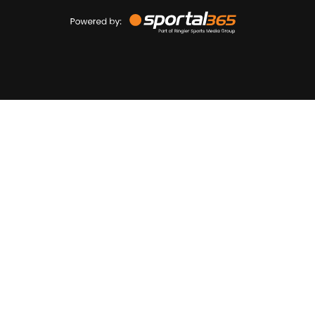
Powered
by
Sportal365
Sportnieuws.nl
NET BINNEN
PODCAST
LIVE
VIDEO