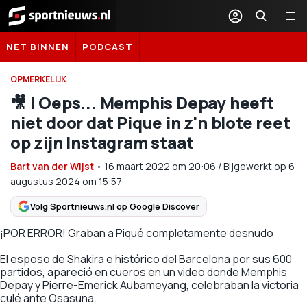
Sportnieuws.nl
NET BINNEN
PODCAST
OPMERKELIJK
🎥 | Oeps... Memphis Depay heeft
niet door dat Pique in z'n blote reet
op zijn Instagram staat
Bart van der Wijst
•
16 maart 2022
om
20:06
/
Bijgewerkt op 6
augustus 2024 om 15:57
Volg Sportnieuws.nl op Google Discover
¡POR ERROR! Graban a Piqué completamente desnudo
El esposo de Shakira e histórico del Barcelona por sus 600
partidos, apareció en cueros en un video donde Memphis
Depay y Pierre-Emerick Aubameyang, celebraban la victoria
culé ante Osasuna.