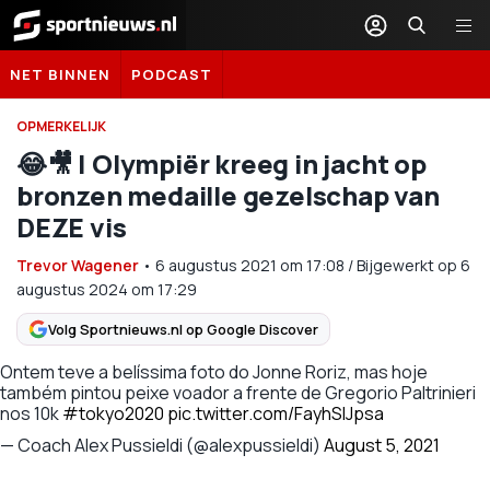
Sportnieuws.nl
NET BINNEN
PODCAST
OPMERKELIJK
😂🎥 | Olympiër kreeg in jacht op
bronzen medaille gezelschap van
DEZE vis
Trevor Wagener
•
6 augustus 2021
om
17:08
/
Bijgewerkt op 6
augustus 2024 om 17:29
Volg Sportnieuws.nl op Google Discover
Ontem teve a belíssima foto do Jonne Roriz, mas hoje
também pintou peixe voador a frente de Gregorio Paltrinieri
nos 10k
#tokyo2020
pic.twitter.com/FayhSIJpsa
— Coach Alex Pussieldi (@alexpussieldi)
August 5, 2021