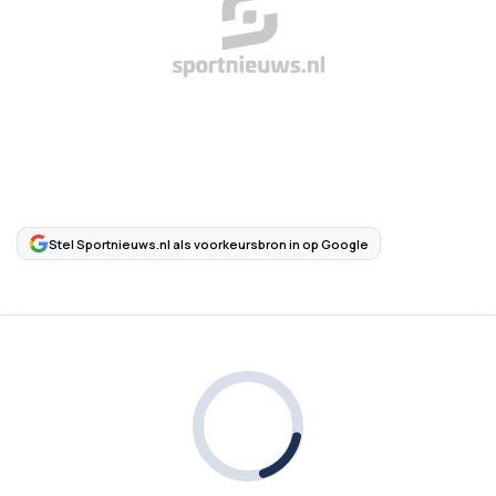
Stel Sportnieuws.nl als voorkeursbron in op Google