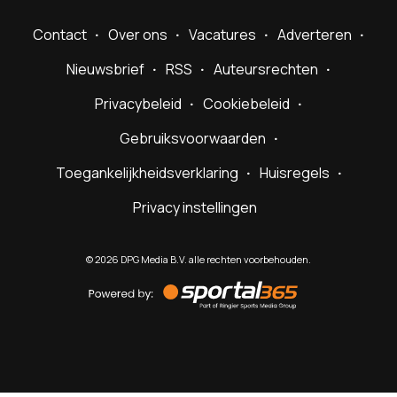
Contact
Over ons
Vacatures
Adverteren
Nieuwsbrief
RSS
Auteursrechten
Privacybeleid
Cookiebeleid
Gebruiksvoorwaarden
Toegankelijkheidsverklaring
Huisregels
Privacy instellingen
©
2026
DPG Media B.V. alle rechten voorbehouden.
Powered
by
Sportal365