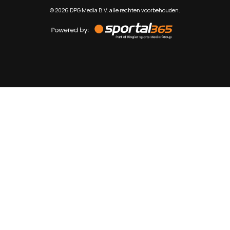
©
2026
DPG Media B.V. alle rechten voorbehouden.
Powered
by
Sportal365
Sportnieuws.nl
NET BINNEN
PODCAST
LIVE
VIDEO