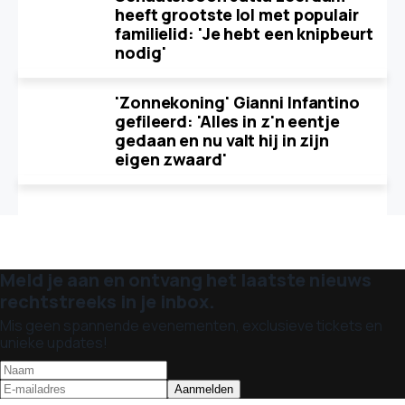
heeft grootste lol met populair
familielid: 'Je hebt een knipbeurt
nodig'
'Zonnekoning' Gianni Infantino
gefileerd: 'Alles in z'n eentje
gedaan en nu valt hij in zijn
eigen zwaard'
Meld je aan en ontvang het laatste nieuws
rechtstreeks in je inbox.
Mis geen spannende evenementen, exclusieve tickets en
unieke updates!