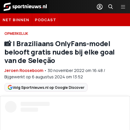
Sportnieuws.nl
NET BINNEN
PODCAST
OPMERKELIJK
📸 | Braziliaans OnlyFans-model
belooft gratis nudes bij elke goal
van de Seleção
Jeroen Rooseboom
•
30 november 2022
om
16:48
/
Bijgewerkt op 6 augustus 2024 om 13:52
Volg Sportnieuws.nl op Google Discover