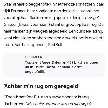
waar al haar ploeggenoten in het felroze schaatsen, daar
rijdt Daleman haar rondjes in een donkerblauw pak met
vooral op haar flanken en rug speciale designs. '
Angel
'
(natuurlijk haar voornaam) staat er groot op haar rug. Op
haar flanken zijn vleugels afgebeeld. Een dubbele lading,
want niet alleen hebben engelen vleugels, het is ook het
motto van haar sponsor; Red Bull.
Toptalent Angel Daleman (17) kijkt haar ogen
uit in Thialf: 'Jutta Leerdam is echt
ongelofelijk'
'Achter m'n rug om geregeld'
"Toen ik met Red Bull een nieuwe sponsor kreeg,
dachten we: '
Misschien kunnen we een nieuw pak