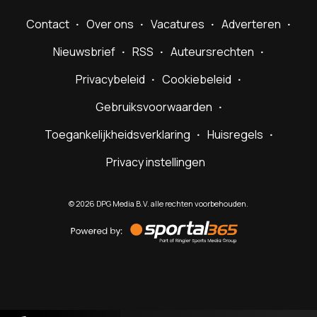
Contact
Over ons
Vacatures
Adverteren
Nieuwsbrief
RSS
Auteursrechten
Privacybeleid
Cookiebeleid
Gebruiksvoorwaarden
Toegankelijkheidsverklaring
Huisregels
Privacy instellingen
©
2026
DPG Media B.V. alle rechten voorbehouden.
Powered
by
Sportal365