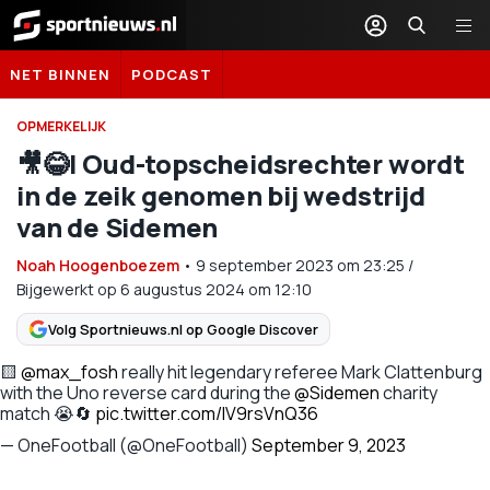
Sportnieuws.nl
NET BINNEN
PODCAST
OPMERKELIJK
🎥😂​| Oud-topscheidsrechter wordt
in de zeik genomen bij wedstrijd
van de Sidemen
Noah Hoogenboezem
•
9 september 2023
om
23:25
/
Bijgewerkt op 6 augustus 2024 om 12:10
Volg Sportnieuws.nl op Google Discover
🟨
@max_fosh
really hit legendary referee Mark Clattenburg
with the Uno reverse card during the
@Sidemen
charity
match 😭🔄
pic.twitter.com/IV9rsVnQ36
— OneFootball (@OneFootball)
September 9, 2023