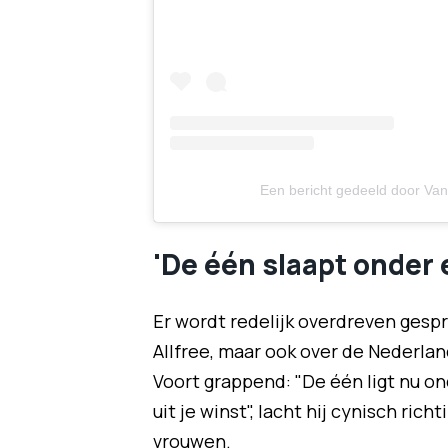
Een bericht gedeeld door Van
'De één slaapt onder 
Er wordt redelijk overdreven gesp
Allfree, maar ook over de Nederlan
Voort grappend: "De één ligt nu on
uit je winst", lacht hij cynisch ric
vrouwen.