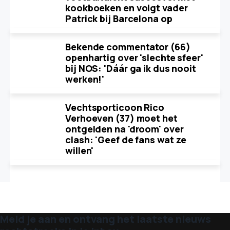
kookboeken en volgt vader
Patrick bij Barcelona op
Bekende commentator (66)
openhartig over 'slechte sfeer'
bij NOS: 'Dáár ga ik dus nooit
werken!'
Vechtsporticoon Rico
Verhoeven (37) moet het
ontgelden na 'droom' over
clash: 'Geef de fans wat ze
willen'
Meld je aan en ontvang het laatste nieuws