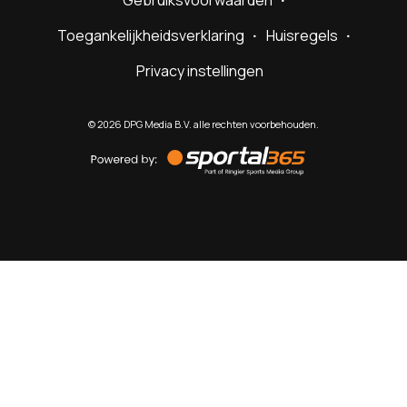
Gebruiksvoorwaarden
Toegankelijkheidsverklaring
Huisregels
Privacy instellingen
©
2026
DPG Media B.V. alle rechten voorbehouden.
Powered
by
Sportal365
Sportnieuws.nl
NET BINNEN
PODCAST
LIVE
VIDEO