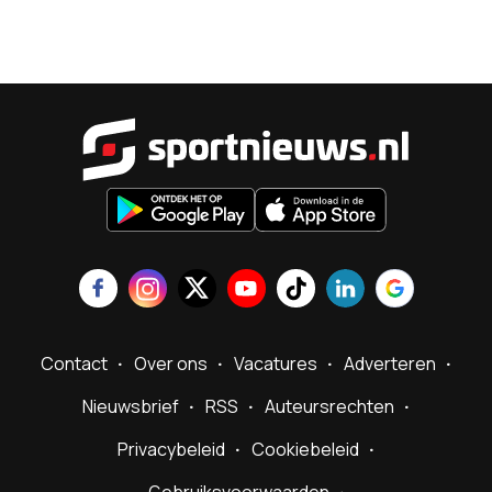
Sportnieu
Contact
Over ons
Vacatures
Adverteren
Nieuwsbrief
RSS
Auteursrechten
Privacybeleid
Cookiebeleid