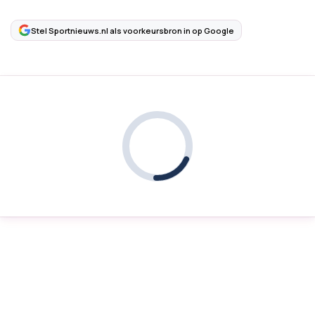
Stel Sportnieuws.nl als voorkeursbron in op Google