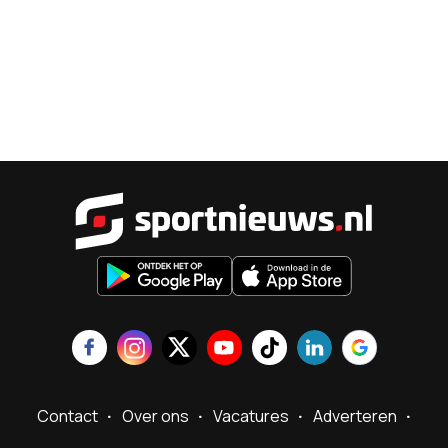
Sportnieu
Contact
Over ons
Vacatures
Adverteren