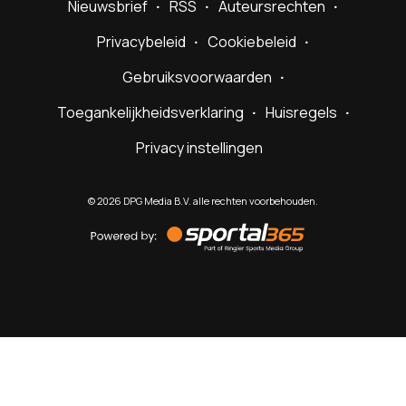
Nieuwsbrief
RSS
Auteursrechten
Privacybeleid
Cookiebeleid
Gebruiksvoorwaarden
Toegankelijkheidsverklaring
Huisregels
Privacy instellingen
©
2026
DPG Media B.V. alle rechten voorbehouden.
Powered
by
Sportal365
Sportnieuws.nl
NET BINNEN
PODCAST
LIVE
VIDEO