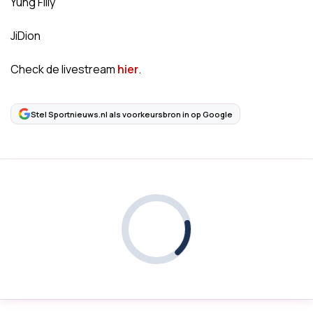
Yung Filly
JiDion
Check de livestream
hier
.
Stel Sportnieuws.nl als voorkeursbron in op Google