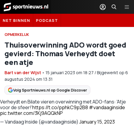
Sportnieuws.nl
NET BINNEN
PODCAST
OPMERKELIJK
Thuisoverwinning ADO wordt goed
gevierd: Thomas Verheydt doet
een atje
Bart van der Wijst
•
15 januari 2023
om
18:27
/
Bijgewerkt op 6
augustus 2024 om 13:31
Volg Sportnieuws.nl op Google Discover
Verheydt en Bilate vieren overwinning met ADO-fans: 'Atje
voor de sfeer!'
https://t.co/pphkC9p2B8
#vandaaginside
pic.twitter.com/3Kj9AQQkNP
— Vandaag Inside (@vandaaginside)
January 15, 2023