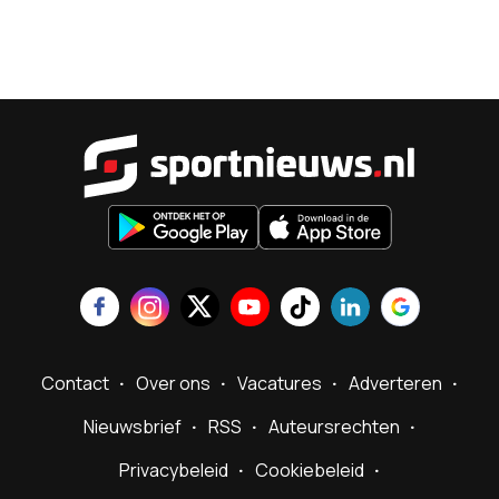
Sportnieu
Contact
Over ons
Vacatures
Adverteren
Nieuwsbrief
RSS
Auteursrechten
Privacybeleid
Cookiebeleid