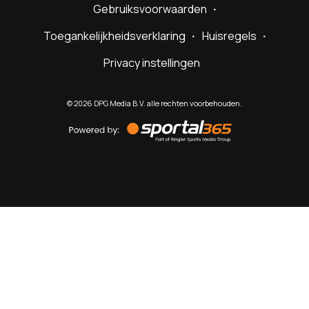
Gebruiksvoorwaarden
Toegankelijkheidsverklaring
Huisregels
Privacy instellingen
©
2026
DPG Media B.V. alle rechten voorbehouden.
Powered
by
Sportal365
Sportnieuws.nl
NET BINNEN
PODCAST
LIVE
VIDEO