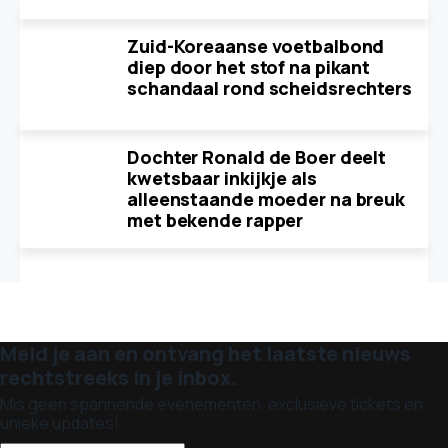
Zuid-Koreaanse voetbalbond
diep door het stof na pikant
schandaal rond scheidsrechters
Dochter Ronald de Boer deelt
kwetsbaar inkijkje als
alleenstaande moeder na breuk
met bekende rapper
Meld je aan en ontvang het laatste nieuws
rechtstreeks in je inbox.
Mis geen spannende evenementen, exclusieve tickets en
unieke updates!