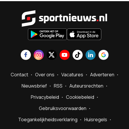
Sportnieu
Contact
Over ons
Vacatures
Adverteren
Nieuwsbrief
RSS
Auteursrechten
Privacybeleid
Cookiebeleid
Gebruiksvoorwaarden
Toegankelijkheidsverklaring
Huisregels