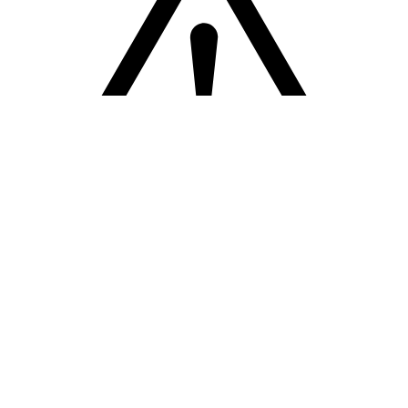
Sorry! Er is een fout opgetreden
Terug naar de homepage.
Probeer het opnieuw.