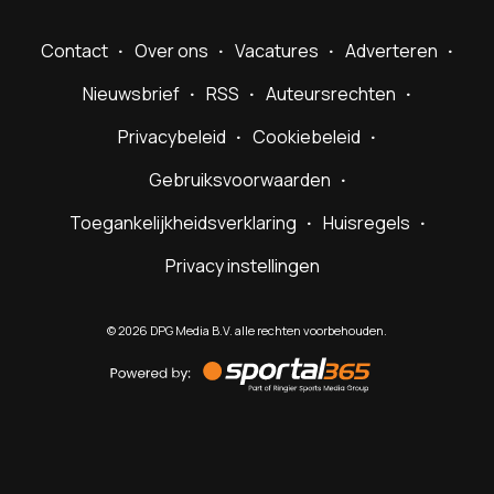
Contact
Over ons
Vacatures
Adverteren
Nieuwsbrief
RSS
Auteursrechten
Privacybeleid
Cookiebeleid
Gebruiksvoorwaarden
Toegankelijkheidsverklaring
Huisregels
Privacy instellingen
©
2026
DPG Media B.V. alle rechten voorbehouden.
Powered
by
Sportal365