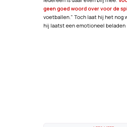
iedereen is daar even blij mee.
Voo
geen goed woord over voor de spi
voetballen." Toch laat hij het nog 
hij laatst een emotioneel beladen