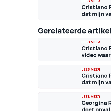
Cristiano 
dat mijn v
Gerelateerde artike
Cristiano R
video waar 
Cristiano 
dat mijn v
Georgina R
doet opval