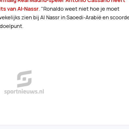
rmalig Real Madrid-speler Antonio Cassano heeft
ts van Al-Nassr
. "Ronaldo weet niet hoe je moet
wekelijks zien bij Al Nassr in Saoedi-Arabië en scoord
 doelpunt.