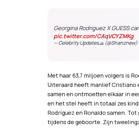
Georgina Rodriguez X GUESS ca
pic.twitter.com/CAqVCYZMKg
— Celebrity Updates🧢 (@Shanznew)
Met haar 63,7 miljoen volgers is R
Uiteraard heeft manlief Cristiano e
samen en ontmoetten elkaar in een 
en het stel heeft in totaal zes kin
Rodríguez en Ronaldo samen. Tot g
tijdens de geboorte. Zijn tweelin