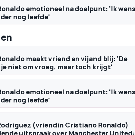
Ronaldo emotioneel na doelpunt: 'Ik wen
ader nog leefde'
len
onaldo maakt vriend en vijand blij: 'De
je niet om vroeg, maar toch krijgt'
Ronaldo emotioneel na doelpunt: 'Ik wen
ader nog leefde'
odriguez (vriendin Cristiano Ronaldo)
lende uitspraak over Manchester United: