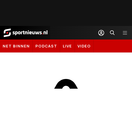
Sportnieuws.nl
NET BINNEN
PODCAST
LIVE
VIDEO