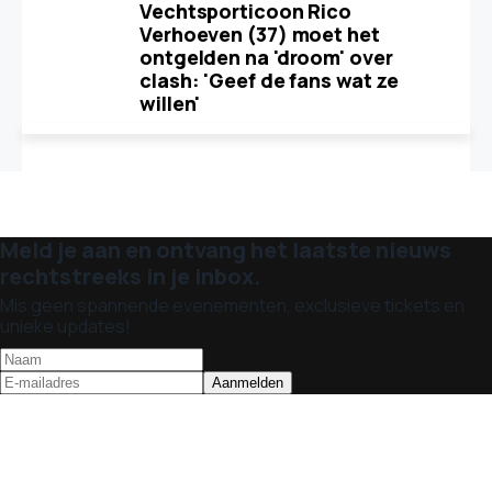
Vechtsporticoon Rico
Verhoeven (37) moet het
ontgelden na 'droom' over
clash: 'Geef de fans wat ze
willen'
Meld je aan en ontvang het laatste nieuws
rechtstreeks in je inbox.
Mis geen spannende evenementen, exclusieve tickets en
unieke updates!