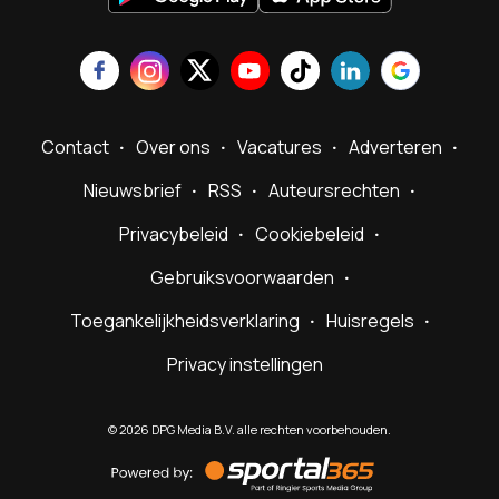
Contact
Over ons
Vacatures
Adverteren
Nieuwsbrief
RSS
Auteursrechten
Privacybeleid
Cookiebeleid
Gebruiksvoorwaarden
Toegankelijkheidsverklaring
Huisregels
Privacy instellingen
©
2026
DPG Media B.V. alle rechten voorbehouden.
Powered
by
Sportal365