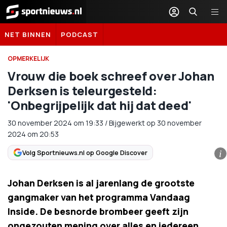
Sportnieuws.nl
NET BINNEN
PODCAST
OPMERKELIJK
Vrouw die boek schreef over Johan
Derksen is teleurgesteld:
'Onbegrijpelijk dat hij dat deed'
30 november 2024
om
19:33
/
Bijgewerkt op 30 november
2024 om 20:53
Volg Sportnieuws.nl op Google Discover
i
Johan Derksen is al jarenlang de grootste
gangmaker van het programma Vandaag
Inside. De besnorde brombeer geeft zijn
ongezouten mening over alles en iedereen.