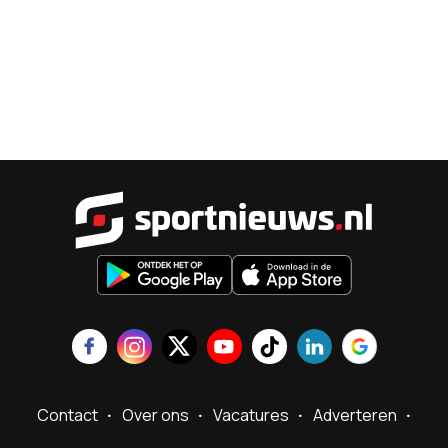
Sportnieu
Contact
Over ons
Vacatures
Adverteren