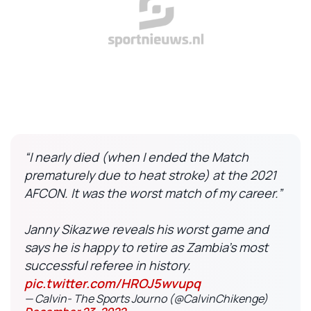
“I nearly died (when I ended the Match
prematurely due to heat stroke) at the 2021
AFCON. It was the worst match of my career.”
Janny Sikazwe reveals his worst game and
says he is happy to retire as Zambia’s most
successful referee in history.
pic.twitter.com/HROJ5wvupq
— Calvin- The Sports Journo (@CalvinChikenge)