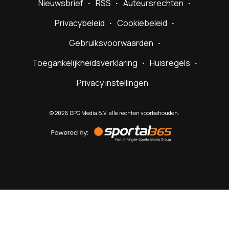
Nieuwsbrief
RSS
Auteursrechten
Privacybeleid
Cookiebeleid
Gebruiksvoorwaarden
Toegankelijkheidsverklaring
Huisregels
Privacy instellingen
©
2026
DPG Media B.V. alle rechten voorbehouden.
Powered
by
Sportal365
Sportnieuws.nl
NET BINNEN
PODCAST
LIVE
VIDEO