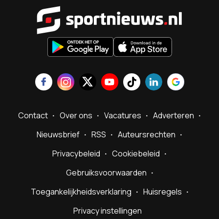
Sportnieu
Contact
Over ons
Vacatures
Adverteren
Nieuwsbrief
RSS
Auteursrechten
Privacybeleid
Cookiebeleid
Gebruiksvoorwaarden
Toegankelijkheidsverklaring
Huisregels
Privacy instellingen