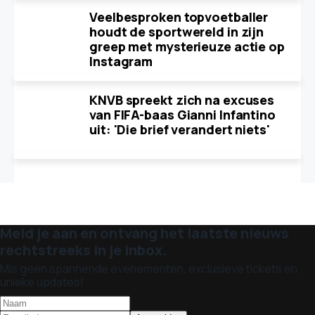
Veelbesproken topvoetballer
houdt de sportwereld in zijn
greep met mysterieuze actie op
Instagram
KNVB spreekt zich na excuses
van FIFA-baas Gianni Infantino
uit: 'Die brief verandert niets'
Meld je aan en ontvang het laatste nieuws
rechtstreeks in je inbox.
Mis geen spannende evenementen, exclusieve tickets en
unieke updates!