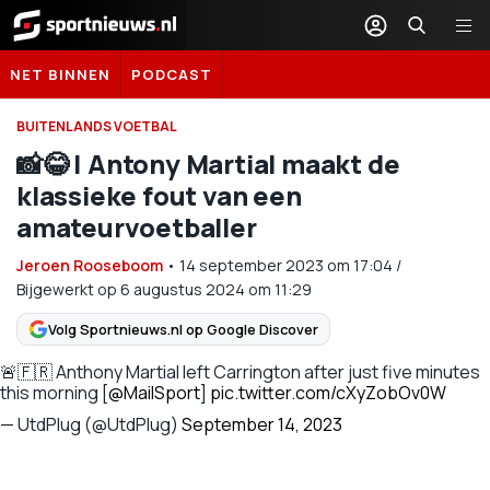
Sportnieuws.nl
NET BINNEN
PODCAST
BUITENLANDS VOETBAL
📸😂 | Antony Martial maakt de
klassieke fout van een
amateurvoetballer
Jeroen Rooseboom
•
14 september 2023
om
17:04
/
Bijgewerkt op 6 augustus 2024 om 11:29
Volg Sportnieuws.nl op Google Discover
🚨🇫🇷 Anthony Martial left Carrington after just five minutes
this morning [
@MailSport
]
pic.twitter.com/cXyZobOv0W
— UtdPlug (@UtdPlug)
September 14, 2023