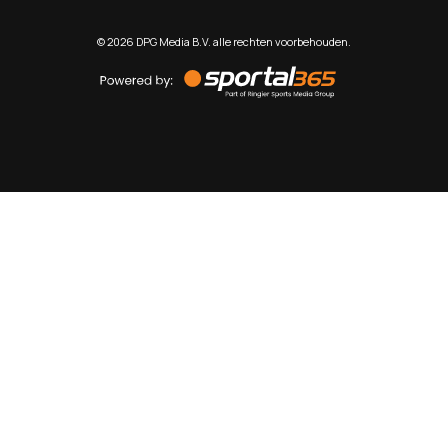
©
2026
DPG Media B.V. alle rechten voorbehouden.
Powered
by
Sportal365
Sportnieuws.nl
NET BINNEN
PODCAST
LIVE
VIDEO