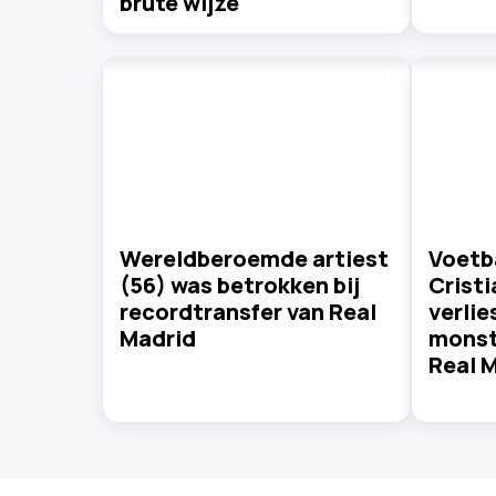
brute wijze
Wereldberoemde artiest
Voetb
(56) was betrokken bij
Crist
recordtransfer van Real
verlie
Madrid
monst
Real 