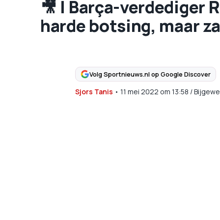
🎥 | Barça-verdediger 
harde botsing, maar za
Volg Sportnieuws.nl op Google Discover
Sjors Tanis
•
11 mei 2022
om
13:58
/
Bijgewe