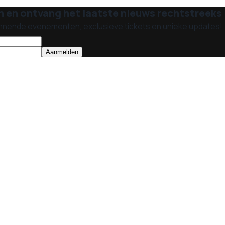
n en ontvang het laatste nieuws rechtstreeks i
nnende evenementen, exclusieve tickets en unieke updates!