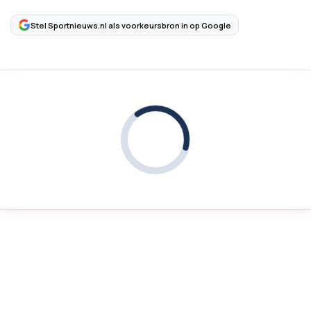
Stel Sportnieuws.nl als voorkeursbron in op Google