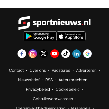
Sportnieu
Contact
Over ons
Vacatures
Adverteren
Nieuwsbrief
RSS
Auteursrechten
Privacybeleid
Cookiebeleid
Gebruiksvoorwaarden
Toegankelijkheidsverklaring
Huisregels