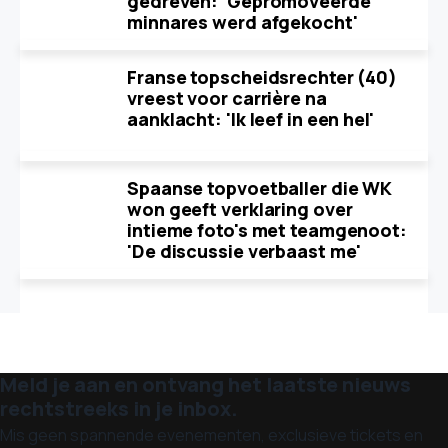
gedreven: 'Gepromoveerde
minnares werd afgekocht'
Franse topscheidsrechter (40)
vreest voor carrière na
aanklacht: 'Ik leef in een hel'
Spaanse topvoetballer die WK
won geeft verklaring over
intieme foto's met teamgenoot:
'De discussie verbaast me'
Meld je aan en ontvang het laatste nieuws
rechtstreeks in je inbox.
Mis geen spannende evenementen, exclusieve tickets en