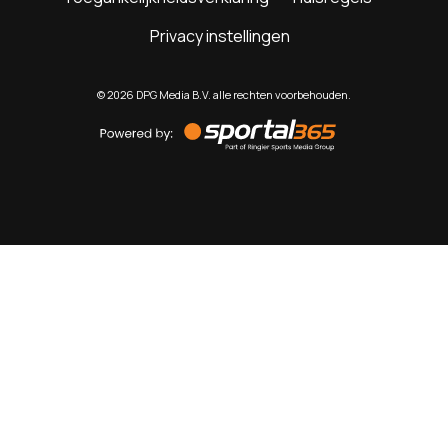
Privacy instellingen
©
2026
DPG Media B.V. alle rechten voorbehouden.
Powered
by
Sportal365
Sportnieuws.nl
NET BINNEN
PODCAST
LIVE
VIDEO