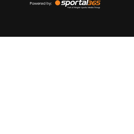
by
Sportal365
Sportnieuws.nl
NET BINNEN
PODCAST
LIVE
VIDEO