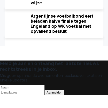
wijze
Argentijnse voetbalbond eert
beladen halve finale tegen
Engeland op WK voetbal met
opvallend besluit
Meld je aan en ontvang het laatste nieuws
rechtstreeks in je inbox.
Mis geen spannende evenementen, exclusieve tickets en
unieke updates!