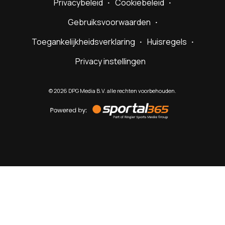
Privacybeleid
Cookiebeleid
Gebruiksvoorwaarden
Toegankelijkheidsverklaring
Huisregels
Privacy instellingen
©
2026
DPG Media B.V. alle rechten voorbehouden.
Powered
by
Sportal365
Sportnieuws.nl
NET BINNEN
PODCAST
LIVE
VIDEO