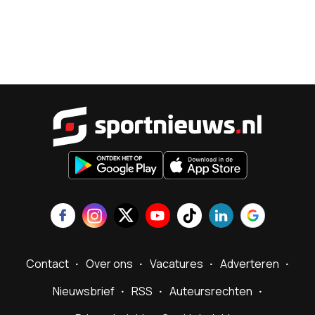
Sportnieu
Contact
Over ons
Vacatures
Adverteren
Nieuwsbrief
RSS
Auteursrechten