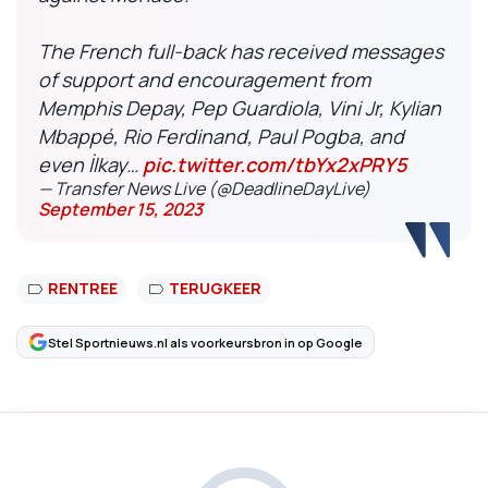
The French full-back has received messages
of support and encouragement from
Memphis Depay, Pep Guardiola, Vini Jr, Kylian
Mbappé, Rio Ferdinand, Paul Pogba, and
even İlkay…
pic.twitter.com/tbYx2xPRY5
— Transfer News Live (@DeadlineDayLive)
September 15, 2023
RENTREE
TERUGKEER
Stel Sportnieuws.nl als voorkeursbron in op Google