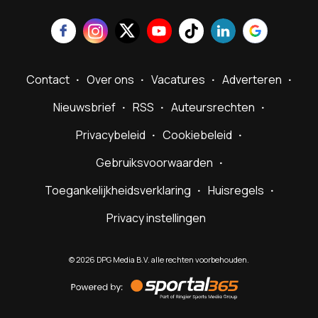
Contact
Over ons
Vacatures
Adverteren
Nieuwsbrief
RSS
Auteursrechten
Privacybeleid
Cookiebeleid
Gebruiksvoorwaarden
Toegankelijkheidsverklaring
Huisregels
Privacy instellingen
©
2026
DPG Media B.V. alle rechten voorbehouden.
Powered
by
Sportal365