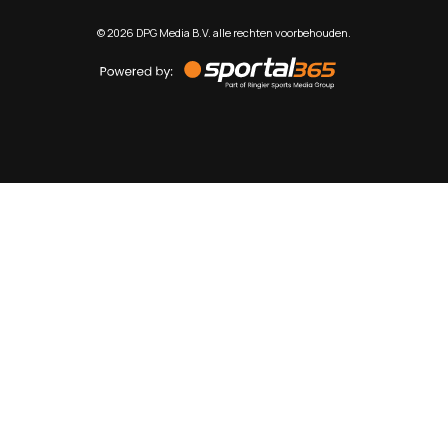
©
2026
DPG Media B.V. alle rechten voorbehouden.
Powered
by
Sportal365
Sportnieuws.nl
NET BINNEN
PODCAST
LIVE
VIDEO