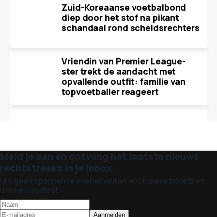
Zuid-Koreaanse voetbalbond
diep door het stof na pikant
schandaal rond scheidsrechters
Vriendin van Premier League-
ster trekt de aandacht met
opvallende outfit: familie van
topvoetballer reageert
Meld je aan en ontvang het laatste nieuws
rechtstreeks in je inbox.
Mis geen spannende evenementen, exclusieve tickets en
unieke updates!