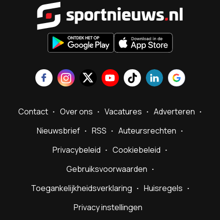
Sportnieu
Contact
Over ons
Vacatures
Adverteren
Nieuwsbrief
RSS
Auteursrechten
Privacybeleid
Cookiebeleid
Gebruiksvoorwaarden
Toegankelijkheidsverklaring
Huisregels
Privacy instellingen