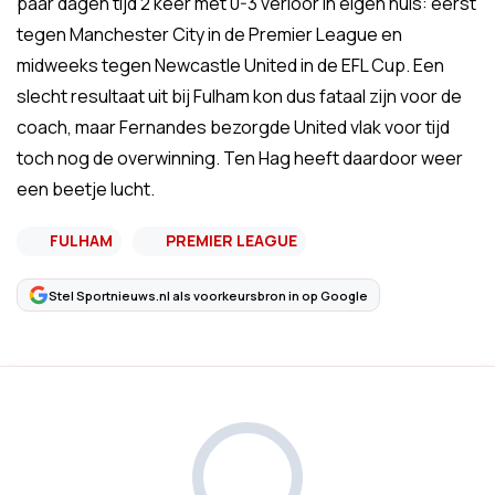
paar dagen tijd 2 keer met 0-3 verloor in eigen huis: eerst
tegen Manchester City in de Premier League en
midweeks tegen Newcastle United in de EFL Cup. Een
slecht resultaat uit bij Fulham kon dus fataal zijn voor de
coach, maar Fernandes bezorgde United vlak voor tijd
toch nog de overwinning. Ten Hag heeft daardoor weer
een beetje lucht.
FULHAM
PREMIER LEAGUE
Stel Sportnieuws.nl als voorkeursbron in op Google