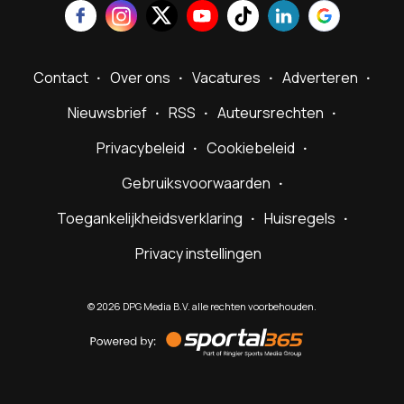
Contact
Over ons
Vacatures
Adverteren
Nieuwsbrief
RSS
Auteursrechten
Privacybeleid
Cookiebeleid
Gebruiksvoorwaarden
Toegankelijkheidsverklaring
Huisregels
Privacy instellingen
©
2026
DPG Media B.V. alle rechten voorbehouden.
Powered
by
Sportal365