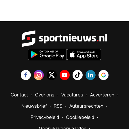
Sportnieu
Contact
Over ons
Vacatures
Adverteren
Nieuwsbrief
RSS
Auteursrechten
Privacybeleid
Cookiebeleid
Gebruiksvoorwaarden