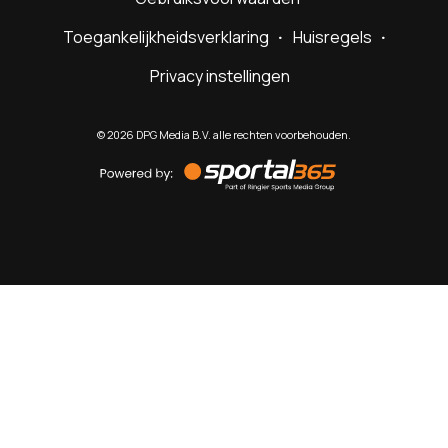
Toegankelijkheidsverklaring
Huisregels
Privacy instellingen
©
2026
DPG Media B.V. alle rechten voorbehouden.
Powered
by
Sportal365
Sportnieuws.nl
NET BINNEN
PODCAST
LIVE
VIDEO