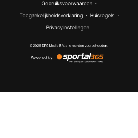
Gebruiksvoorwaarden
Toegankelijkheidsverklaring
Huisregels
Privacy instellingen
©
2026
DPG Media B.V. alle rechten voorbehouden.
Powered
by
Sportal365
Sportnieuws.nl
NET BINNEN
PODCAST
LIVE
VIDEO