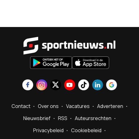
Sportnieu
Contact
Over ons
Vacatures
Adverteren
Nieuwsbrief
RSS
Auteursrechten
Privacybeleid
Cookiebeleid