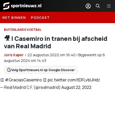
Sportnieuws.nl
NET BINNEN
PODCAST
BUITENLANDS VOETBAL
🎥 | Casemiro in tranen bij afscheid
van Real Madrid
Joris Kaper
•
22 augustus 2022
om
16:40
/
Bijgewerkt op 6
augustus 2024 om 14:43
Volg Sportnieuws.nl op Google Discover
👏
#GraciasCasemiro
👏
pic.twitter.com/tDFLvbUHdz
— Real Madrid C.F. (@realmadrid)
August 22, 2022