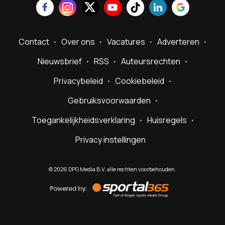
Contact
Over ons
Vacatures
Adverteren
Nieuwsbrief
RSS
Auteursrechten
Privacybeleid
Cookiebeleid
Gebruiksvoorwaarden
Toegankelijkheidsverklaring
Huisregels
Privacy instellingen
©
2026
DPG Media B.V. alle rechten voorbehouden.
Powered
by
Sportal365